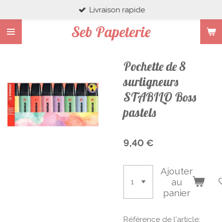
Livraison rapide
Passer
au
Seb Papeterie
contenu
principal
Pochette de 8
surligneurs
STABILO Boss
pastels
9,40 €
Ajouter
au
panier
Référence de l'article: