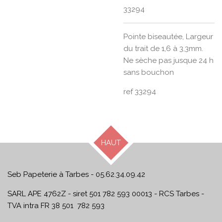
33294
Pointe biseautée, Largeur
du trait de 1,6 à 3,3mm.
Ne sèche pas jusque 24 h
sans bouchon
ref 33294
HAUT
Seb Papeterie à Tarbes - 05.62.34.09.42
SARL APE 4762Z - siret 501 782 593 00013 - RCS Tarbes -
TVA intra FR 38 501 782 593