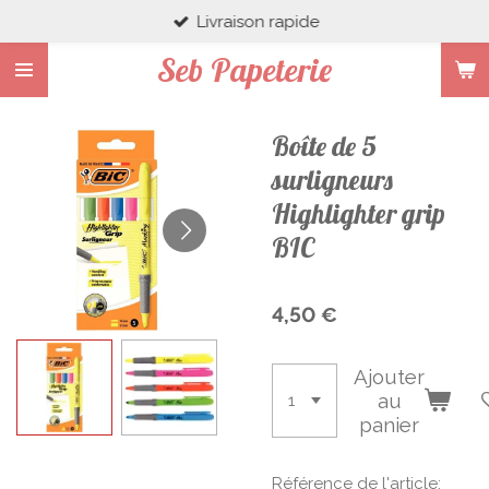
Livraison rapide
Passer
au
Seb Papeterie
contenu
principal
Boîte de 5
surligneurs
Highlighter grip
BIC
4,50 €
Ajouter
au
panier
Référence de l'article: