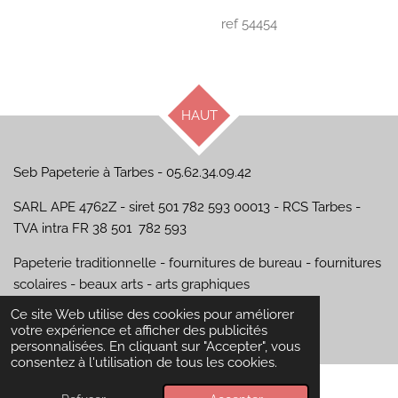
ref 54454
HAUT
Seb Papeterie à Tarbes - 05.62.34.09.42
SARL APE 4762Z - siret 501 782 593 00013 - RCS Tarbes -
TVA intra FR 38 501 782 593
Papeterie traditionnelle - fournitures de bureau - fournitures
scolaires - beaux arts - arts graphiques
© 2024 - 2026 Seb Papeterie
Ce site Web utilise des cookies pour améliorer
Propulsé par
Webador
votre expérience et afficher des publicités
personnalisées. En cliquant sur "Accepter", vous
consentez à l'utilisation de tous les cookies.