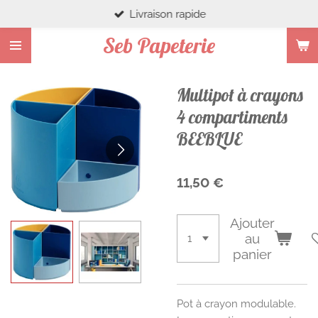
Livraison rapide
Passer
au
Seb Papeterie
contenu
principal
Multipot à crayons
4 compartiments
BEEBLUE
11,50 €
Ajouter
au
panier
Pot à crayon modulable.