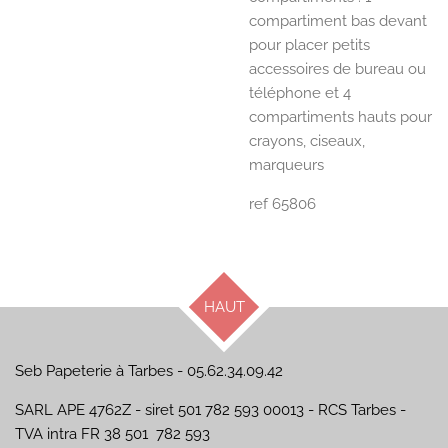
compartiment bas devant
pour placer petits
accessoires de bureau ou
téléphone et 4
compartiments hauts pour
crayons, ciseaux,
marqueurs
ref 65806
HAUT
Seb Papeterie à Tarbes - 05.62.34.09.42
SARL APE 4762Z - siret 501 782 593 00013 - RCS Tarbes -
TVA intra FR 38 501 782 593