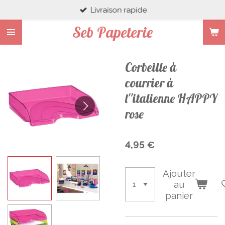
Livraison rapide
Passer
au
Seb Papeterie
contenu
principal
Corbeille à
courrier à
l''italienne HAPPY
rose
4,95 €
Ajouter
au
panier