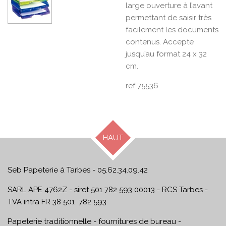
large ouverture à l’avant
permettant de saisir très
facilement les documents
contenus. Accepte
jusqu’au format 24 x 32
cm.
ref 75536
HAUT
Seb Papeterie à Tarbes - 05.62.34.09.42
SARL APE 4762Z - siret 501 782 593 00013 - RCS Tarbes -
TVA intra FR 38 501 782 593
Papeterie traditionnelle - fournitures de bureau -