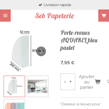
Livraison rapide
Passer
au
Seb Papeterie
contenu
principal
Porte-revues
AQUAREL bleu
pastel
7,95 €
Ajouter
au
panier
Classeur à revues pour