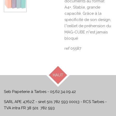
documents au format
A4+. Stable, grande
capacité. Grâce à la
spécificité de son design,
l''œillet de préhension du
MAG-CUBE n''est jamais
bloqué
ref 05587
HAUT
Seb Papeterie à Tarbes - 05.62.34.09.42
SARL APE 4762Z - siret 501 782 593 00013 - RCS Tarbes -
TVA intra FR 38 501 782 593