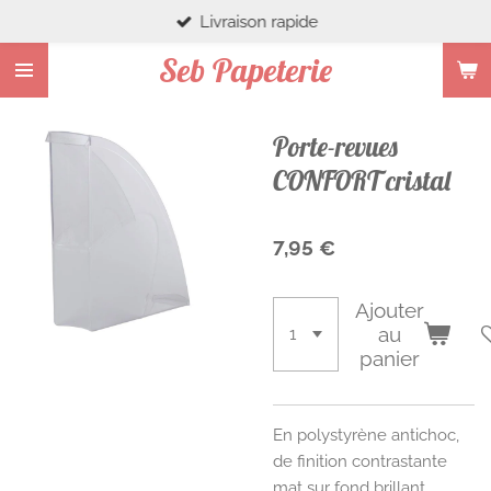
Livraison rapide
Passer
au
Seb Papeterie
contenu
principal
Porte-revues
CONFORT cristal
7,95 €
Ajouter
au
panier
En polystyrène antichoc,
de finition contrastante
mat sur fond brillant,