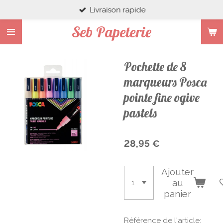
Livraison rapide
Passer
au
Seb Papeterie
contenu
principal
Pochette de 8
marqueurs Posca
pointe fine ogive
pastels
28,95 €
Ajouter
au
panier
Référence de l'article: