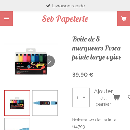
Livraison rapide
Passer
au
Seb Papeterie
contenu
principal
Boîte de 8
marqueurs Posca
pointe large ogive
39,90 €
Ajouter
au
panier
Référence de l'article:
64703