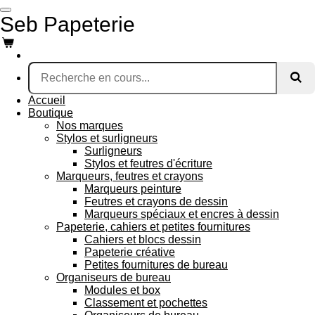
Passer
Seb Papeterie
au
contenu
principal
Accueil
Boutique
Nos marques
Stylos et surligneurs
Surligneurs
Stylos et feutres d'écriture
Marqueurs, feutres et crayons
Marqueurs peinture
Feutres et crayons de dessin
Marqueurs spéciaux et encres à dessin
Papeterie, cahiers et petites fournitures
Cahiers et blocs dessin
Papeterie créative
Petites fournitures de bureau
Organiseurs de bureau
Modules et box
Classement et pochettes