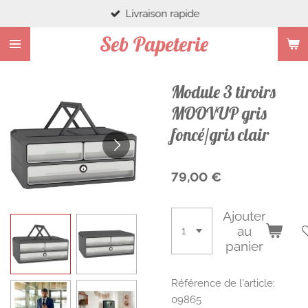
Livraison rapide
Passer
au
Seb Papeterie
contenu
principal
Module 3 tiroirs
MOOVUP gris
foncé/gris clair
79,00 €
Ajouter
au
panier
Référence de l'article:
09865