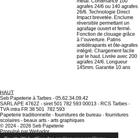
métal. Contenance 100
agrafes 24/6 ou 140 agrafes
26/6. Technologie Direct
Impact brevetée. Enclume
réversible permettant un
agrafage ouvert et fermé.
Fonction de clouage grâce
à l''ouverture. Patins
antidérapants et ôte-agrafes
intégré. Chargement facile
par le haut. Livrée avec 200
agrafes 24/6. Longueur
145mm. Garantie 10 ans
HAUT
Seb Papeterie à Tarbes - 05.62.34.09.42
SARL APE 4762Z - siret 501 782 593 00013 - RCS Tarbes -
TVA intra FR 38 501 782 593
Papeterie traditionnelle - fournitures de bureau - fournitures
scolaires - beaux arts - arts graphiques
© 2024 - 2026 Seb Papeterie
Propulsé par
Webador