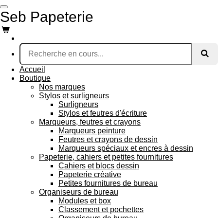
Passer
Seb Papeterie
au
contenu
principal
Accueil
Boutique
Nos marques
Stylos et surligneurs
Surligneurs
Stylos et feutres d'écriture
Marqueurs, feutres et crayons
Marqueurs peinture
Feutres et crayons de dessin
Marqueurs spéciaux et encres à dessin
Papeterie, cahiers et petites fournitures
Cahiers et blocs dessin
Papeterie créative
Petites fournitures de bureau
Organiseurs de bureau
Modules et box
Classement et pochettes