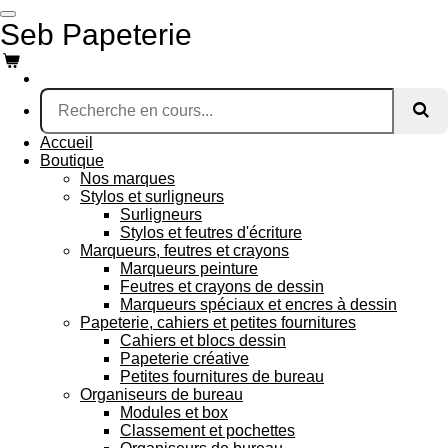
Passer
Seb Papeterie
au
contenu
principal
Accueil
Boutique
Nos marques
Stylos et surligneurs
Surligneurs
Stylos et feutres d'écriture
Marqueurs, feutres et crayons
Marqueurs peinture
Feutres et crayons de dessin
Marqueurs spéciaux et encres à dessin
Papeterie, cahiers et petites fournitures
Cahiers et blocs dessin
Papeterie créative
Petites fournitures de bureau
Organiseurs de bureau
Modules et box
Classement et pochettes