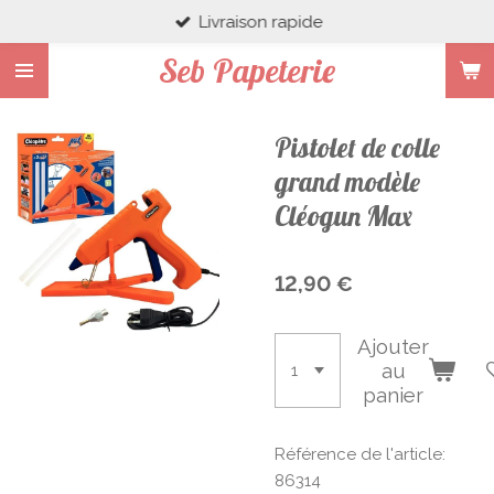
Livraison rapide
Passer
au
Seb Papeterie
contenu
principal
Pistolet de colle
grand modèle
Cléogun Max
12,90 €
Ajouter
au
panier
Référence de l'article:
86314