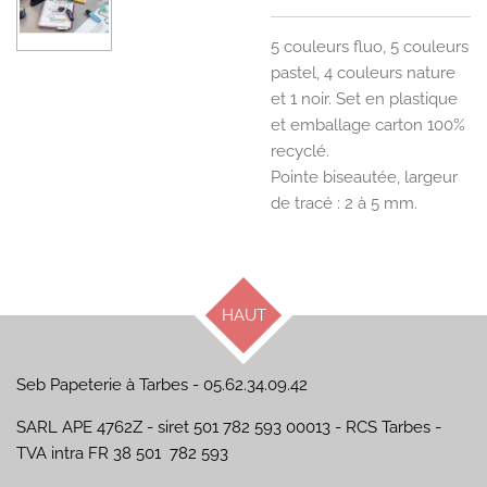
5 couleurs fluo, 5 couleurs
pastel, 4 couleurs nature
et 1 noir. Set en plastique
et emballage carton 100%
recyclé.
Pointe biseautée, largeur
de tracé : 2 à 5 mm.
HAUT
Seb Papeterie à Tarbes - 05.62.34.09.42
SARL APE 4762Z - siret 501 782 593 00013 - RCS Tarbes -
TVA intra FR 38 501 782 593