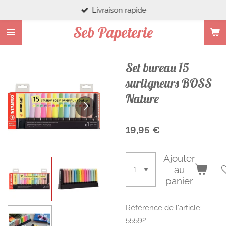
Livraison rapide
Passer
au
Seb Papeterie
contenu
principal
Set bureau 15
surligneurs BOSS
Nature
19,95 €
Ajouter
au
panier
Référence de l'article:
55592