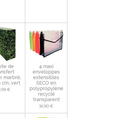
ite de
4 maxi
ansfert
enveloppes
r marbré,
extensibles
 cm, vert
SECO en
polypropylène
9,99 €
recyclé
transparent
16,90 €