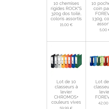
10 chemises
10 poch
rigides ROCK"S
coin pa
320g dos toilé,
FORE
coloris assortis
130g, co
assor
15,00 €
5,00 
Lot de 10
Lot de
classeurs à
classeu
levier
levi
CHROMOS+
FORE
couleurs vives
42,00
59,99 €