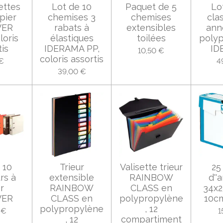
ettes
Lot de 10
Paquet de 5
Lo
pier
chemises 3
chemises
cla
VER
rabats à
extensibles
ann
loris
élastiques
toilées
poly
tis
IDERAMA PP,
ID
10,50 €
coloris assortis
€
4
39,00 €
 10
Trieur
Valisette trieur
25
rs à
extensible
RAINBOW
d''
er
RAINBOW
CLASS en
34x
VER
CLASS en
polypropylène
10c
polypropylène
, 12
 €
1
, 12
compartiment