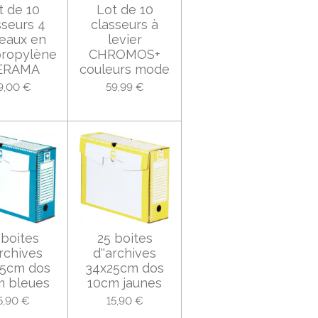
t de 10
Lot de 10
sseurs 4
classeurs à
eaux en
levier
propylène
CHROMOS+
ERAMA
couleurs mode
9,00 €
59,99 €
 boites
25 boites
archives
d''archives
25cm dos
34x25cm dos
m bleues
10cm jaunes
5,90 €
15,90 €