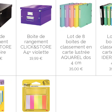
 de
Boite de
Lot de 8
Lo
ment
rangement
boites de
bo
STORE
CLICK&STORE
classement en
clas
ire
A4+ violette
carte lustrée
cart
AQUAREL dos
IDER
 €
19,99 €
4 cm
35,00 €
3