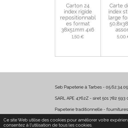
Carton 24
Carte d
index rigide
index s
repositionnabl
large f
es format
50,8x
38x51mm 4x6
assor
1,50 €
5,00 
Seb Papeterie à Tarbes - 05.62.34.0
SARL APE 4762Z - siret 501 782 593 
Papeterie traditionnelle - fourniture
© 2024 - 2026 Seb Papeterie
Ce site Web utilise des cookies pour améliorer votre expérienc
consentez à l'utilisation de tous les cookies.