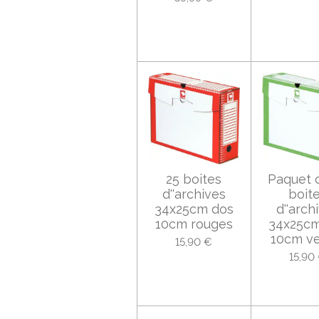
25 boites
Paquet 
d''archives
boit
34x25cm dos
d''arch
10cm rouges
34x25cm
10cm ve
15,90 €
15,90