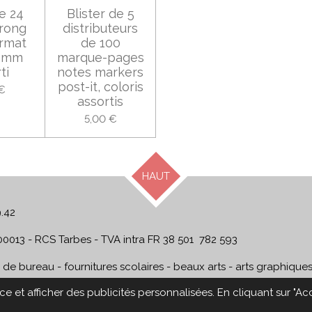
e 24
Blister de 5
trong
distributeurs
ormat
de 100
38mm
marque-pages
ti
notes markers
post-it, coloris
€
assortis
5,00 €
HAUT
9.42
00013 - RCS Tarbes - TVA intra FR 38 501 782 593
s de bureau - fournitures scolaires - beaux arts - arts graphique
e et afficher des publicités personnalisées. En cliquant sur "Ac