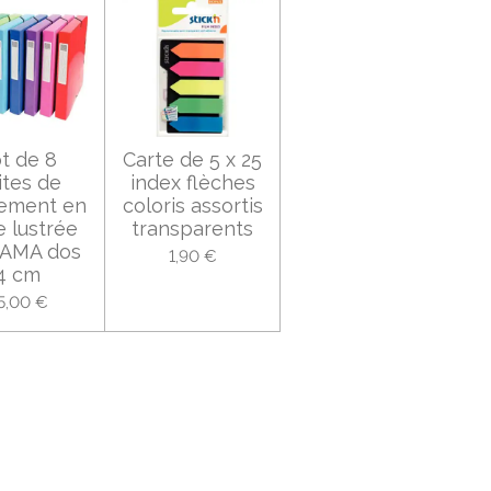
t de 8
Carte de 5 x 25
ites de
index flèches
sement en
coloris assortis
e lustrée
transparents
AMA dos
1,90 €
4 cm
5,00 €