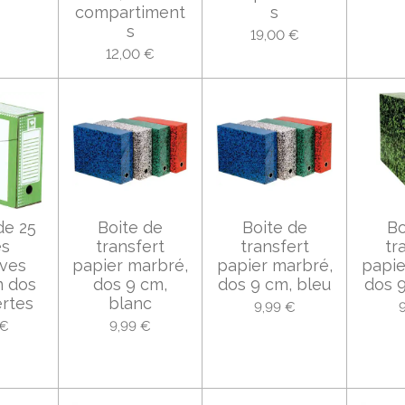
compartiment
s
s
19,00 €
12,00 €
de 25
Boite de
Boite de
Bo
es
transfert
transfert
tr
ives
papier marbré,
papier marbré,
papie
 dos
dos 9 cm,
dos 9 cm, bleu
dos 9
rtes
blanc
9,99 €
 €
9,99 €