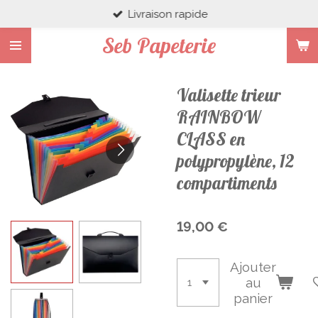
Livraison rapide
Passer
au
Seb Papeterie
contenu
principal
Valisette trieur
RAINBOW
CLASS en
polypropylène, 12
compartiments
19,00 €
Ajouter
au
panier