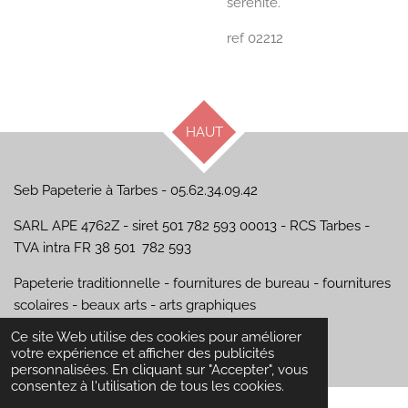
sérénité.
ref 02212
HAUT
Seb Papeterie à Tarbes - 05.62.34.09.42
SARL APE 4762Z - siret 501 782 593 00013 - RCS Tarbes -
TVA intra FR 38 501 782 593
Papeterie traditionnelle - fournitures de bureau - fournitures
scolaires - beaux arts - arts graphiques
© 2024 - 2026 Seb Papeterie
Ce site Web utilise des cookies pour améliorer
Propulsé par
Webador
votre expérience et afficher des publicités
personnalisées. En cliquant sur "Accepter", vous
consentez à l'utilisation de tous les cookies.