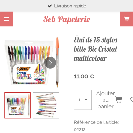
Livraison rapide
Passer
au
Seb Papeterie
contenu
principal
Étui de 15 stylos
bille Bic Cristal
multicolour
11,00 €
Ajouter
au
panier
Référence de l'article:
02212