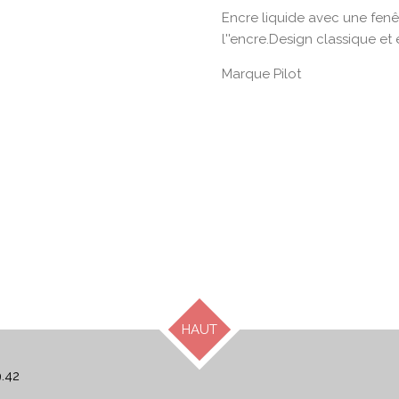
Encre liquide avec une fenê
l''encre.Design classique et
Marque Pilot
HAUT
9.42