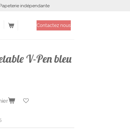
Papeterie indépendante
Contactez nous
etable V-Pen bleu
nier
5