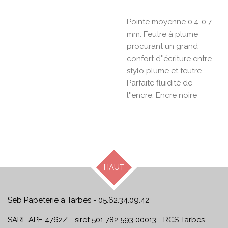
Pointe moyenne 0,4-0,7
mm. Feutre à plume
procurant un grand
confort d''écriture entre
stylo plume et feutre.
Parfaite fluidité de
l''encre. Encre noire
HAUT
Seb Papeterie à Tarbes - 05.62.34.09.42
SARL APE 4762Z - siret 501 782 593 00013 - RCS Tarbes -