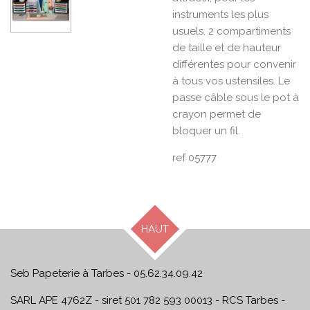
instruments les plus
usuels. 2 compartiments
de taille et de hauteur
différentes pour convenir
à tous vos ustensiles. Le
passe câble sous le pot à
crayon permet de
bloquer un fil.
ref 05777
HAUT
Seb Papeterie à Tarbes - 05.62.34.09.42
SARL APE 4762Z - siret 501 782 593 00013 - RCS Tarbes -