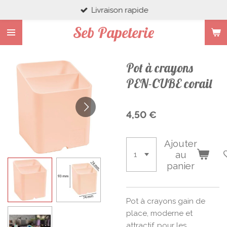
Livraison rapide
Passer
au
Seb Papeterie
contenu
principal
Pot à crayons
PEN-CUBE corail
4,50 €
Ajouter
au
panier
Pot à crayons gain de
place, moderne et
attractif, pour les