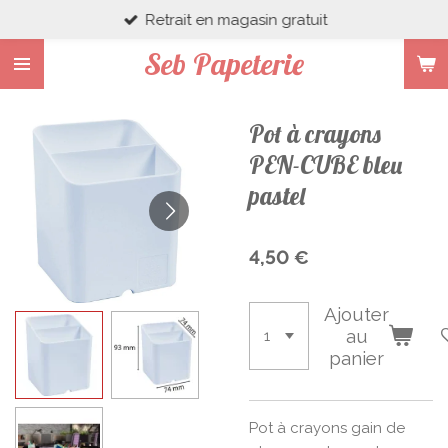
Retrait en magasin gratuit
Passer
au
Seb Papeterie
contenu
principal
Pot à crayons
PEN-CUBE bleu
pastel
4,50 €
Ajouter
au
panier
Pot à crayons gain de