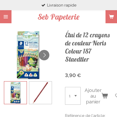
Livraison rapide
Passer
au
Seb Papeterie
contenu
principal
Étui de 12 crayons
de couleur Noris
Colour 187
Staedtler
3,90 €
Ajouter
au
panier
Référence de l'article: