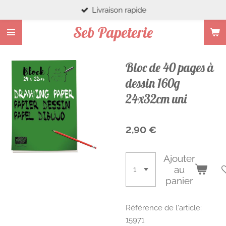
Livraison rapide
Passer
au
Seb Papeterie
contenu
principal
Bloc de 40 pages à
dessin 160g
24x32cm uni
2,90 €
Ajouter
au
panier
Référence de l'article:
15971