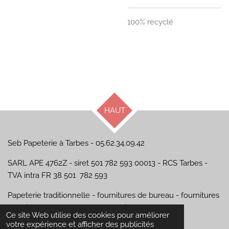
100% recyclé
HAUT
Seb Papeterie à Tarbes - 05.62.34.09.42
SARL APE 4762Z - siret 501 782 593 00013 - RCS Tarbes -
TVA intra FR 38 501 782 593
Papeterie traditionnelle - fournitures de bureau - fournitures
scolaires - beaux arts - arts graphiques
Ce site Web utilise des cookies pour améliorer
© 2024 - 2026 Seb Papeterie
votre expérience et afficher des publicités